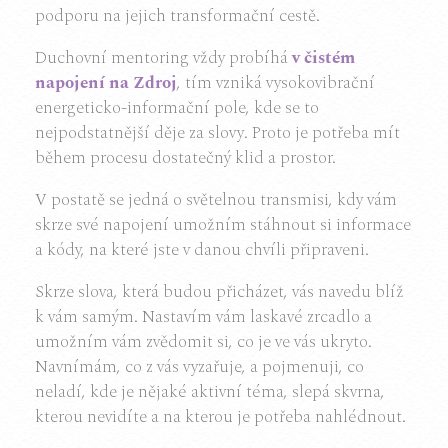
podporu na jejich transformační cestě.
Duchovní mentoring vždy probíhá
v čistém
napojení na Zdroj
, tím vzniká vysokovibrační
energeticko-informační pole, kde se to
nejpodstatnější děje za slovy. Proto je potřeba mít
během procesu dostatečný klid a prostor.
V postatě se jedná o světelnou transmisi, kdy vám
skrze své napojení umožním stáhnout si informace
a kódy, na které jste v danou chvíli připraveni.
Skrze slova, která budou přicházet, vás navedu blíž
k vám samým. Nastavím vám laskavé zrcadlo a
umožním vám zvědomit si, co je ve vás ukryto.
Navnímám, co z vás vyzařuje, a pojmenuji, co
neladí, kde je nějaké aktivní téma, slepá skvrna,
kterou nevidíte a na kterou je potřeba nahlédnout.