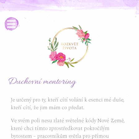
Duchovní mentoring
Je určený pro ty, kteří cítí volání k esenci mé duše,
kteří cítí, že jim mám co předat.
Ve svém poli nesu zlaté světelné kódy Nové Země,
které chci tímto zprostředkovat pokročilým
bytostem – pracovníkům světla pro přímou