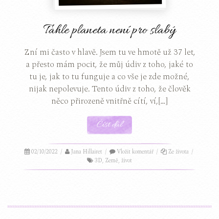
Tahle planeta není pro slabý
Zní mi často v hlavě. Jsem tu ve hmotě už 37 let,
a přesto mám pocit, že můj údiv z toho, jaké to
tu je, jak to tu funguje a co vše je zde možné,
nijak nepolevuje. Tento údiv z toho, že člověk
něco přirozeně vnitřně cítí, ví,[…]
Číst dál
02/10/2022
/
Jana Hillairet
/
Vložit komentář
/
Ze života
/
3D
,
Země
,
život