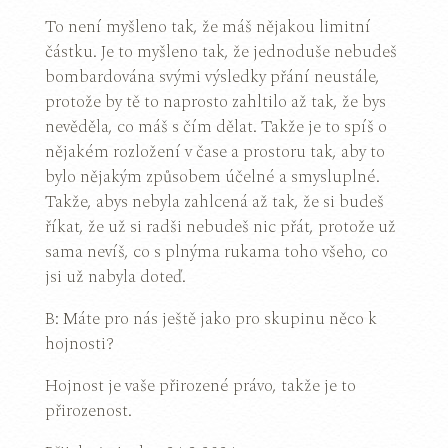
To není myšleno tak, že máš nějakou limitní
částku. Je to myšleno tak, že jednoduše nebudeš
bombardována svými výsledky přání neustále,
protože by tě to naprosto zahltilo až tak, že bys
nevěděla, co máš s čím dělat. Takže je to spíš o
nějakém rozložení v čase a prostoru tak, aby to
bylo nějakým způsobem účelné a smysluplné.
Takže, abys nebyla zahlcená až tak, že si budeš
říkat, že už si radši nebudeš nic přát, protože už
sama nevíš, co s plnýma rukama toho všeho, co
jsi už nabyla doteď.
B: Máte pro nás ještě jako pro skupinu něco k
hojnosti?
Hojnost je vaše přirozené právo, takže je to
přirozenost.