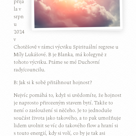
přija
la v
srpn
u
2024
v
Chotěšově v rámci výcviku Spirituální regrese u
Míly Lukášové. B je Blanka, má kolegyně z
tohoto výcviku. Ptáme se mé Duchovní
rady/councilu.
B: Jak si k sobě přitáhnout hojnost?
Nejvíc pomáhá to, když si uvědomíte, že hojnost
je naprosto přirozeným stavem bytí. Takže to
není o zasloužení si něčeho. Je to jednoduše
součást života jako takového, a to pak umožňuje
lidem uvolnit se víc do takového flow a hraní si
s touto energií, kdy si volí, co by je tak asi