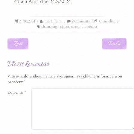
Přijala Ania dne 24.8.2024
21/10/2024
/
Jana Hillairet
/
2
Comments
/
Channeling
/
channeling
,
hojnost
,
radost
,
uvolněnost
Post navigation
Zpět
Další
Vložit komentář
Vaše e-mailová adresa nebude zveřejněna.
Vyžadované informace jsou
označeny
*
Komentář
*