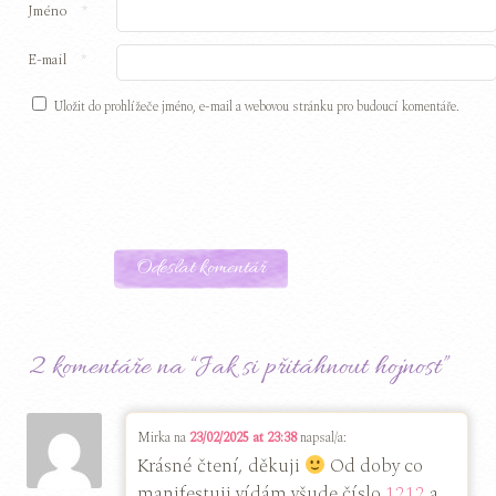
Jméno
*
E-mail
*
Uložit do prohlížeče jméno, e-mail a webovou stránku pro budoucí komentáře.
2 komentáře na “
Jak si přitáhnout hojnost
”
Mirka
na
23/02/2025 at 23:38
napsal/a:
Krásné čtení, děkuji
Od doby co
manifestuji vídám všude číslo
1212
a