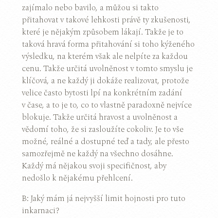
zajímalo nebo bavilo, a můžou si takto
přitahovat v takové lehkosti právě ty zkušenosti,
které je nějakým způsobem lákají. Takže je to
taková hravá forma přitahování si toho kýženého
výsledku, na kterém však ale nelpíte za každou
cenu. Takže určitá uvolněnost v tomto smyslu je
klíčová, a ne každý ji dokáže realizovat, protože
velice často bytosti lpí na konkrétním zadání
v čase, a to je to, co to vlastně paradoxně nejvíce
blokuje. Takže určitá hravost a uvolněnost a
vědomí toho, že si zasloužíte cokoliv. Je to vše
možné, reálné a dostupné teď a tady, ale přesto
samozřejmě ne každý na všechno dosáhne.
Každý má nějakou svoji specifičnost, aby
nedošlo k nějakému přehlcení.
B: Jaký mám já nejvyšší limit hojnosti pro tuto
inkarnaci?