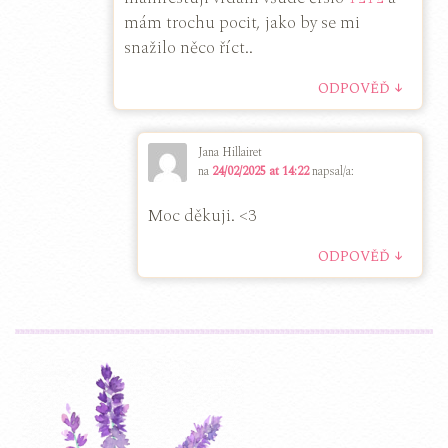
mám trochu pocit, jako by se mi
snažilo něco říct..
↓
ODPOVĚĎ
Jana Hillairet
na
24/02/2025 at 14:22
napsal/a:
Moc děkuji. <3
↓
ODPOVĚĎ