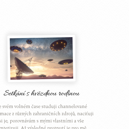
Setkání s hvězdnou rodinou
e svém volném čase studuji channelované
mace z různých zahraničních zdrojů, naciťuji
si je, porovnávám s mými vlastními a vše
yntetizuji. Až výsledné protnutí je pro mě