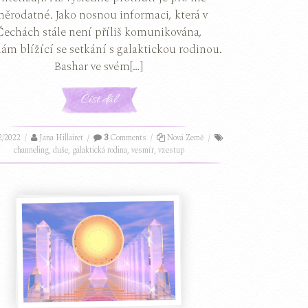
měrodatné. Jako nosnou informaci, která v
Čechách stále není příliš komunikována,
ám blížící se setkání s galaktickou rodinou.
Bashar ve svém[…]
Číst dál
2/2022
/
Jana Hillairet
/
3
Comments
/
Nová Země
/
channeling
,
duše
,
galaktická rodina
,
vesmír
,
vzestup