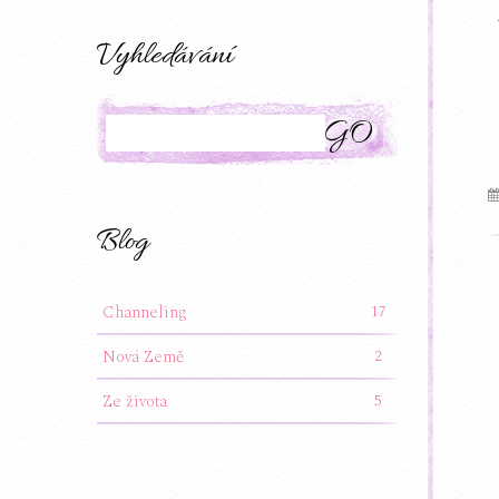
Vyhledávání
Search
Blog
Channeling
17
Nová Země
2
Ze života
5