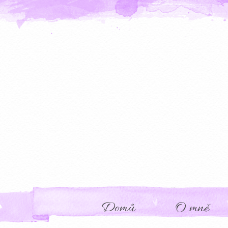
Domů
O mně