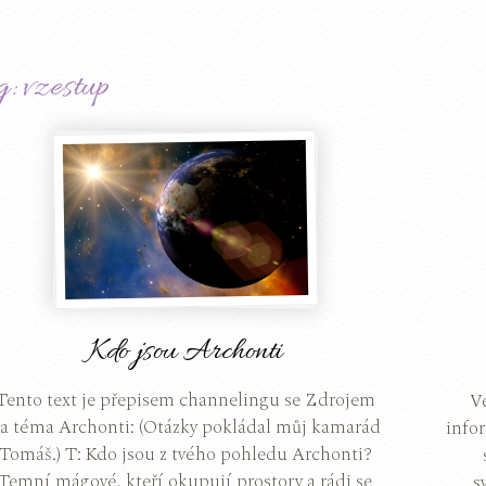
g: vzestup
Kdo jsou Archonti
Tento text je přepisem channelingu se Zdrojem
V
a téma Archonti: (Otázky pokládal můj kamarád
infor
Tomáš.) T: Kdo jsou z tvého pohledu Archonti?
Temní mágové, kteří okupují prostory a rádi se
s