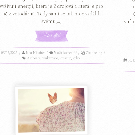
vyživují energií, která je Zdrojová a která je pro
s
ně životodárná. Tedy sami se tak moc vzdálili
svému[…]
vním
Číst dál
03/05/2025
/
Jana Hillairet
/
Vložit komentář
/
Channeling
/
Archonti
,
reinkarnace
,
vzestup
,
Zdroj
16/1