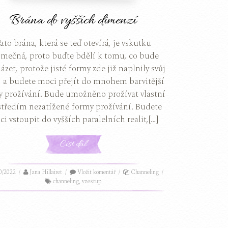
Brána do vyšších dimenzí
ato brána, která se teď otevírá, je vskutku
imečná, proto buďte bdělí k tomu, co bude
ázet, protože jisté formy zde již naplnily svůj
, a budete moci přejít do mnohem barvitější
y prožívání. Bude umožněno prožívat vlastní
středím nezatížené formy prožívání. Budete
i vstoupit do vyšších paralelních realit,[…]
Číst dál
0/2022
/
Jana Hillairet
/
Vložit komentář
/
Channeling
/
channeling
,
vzestup