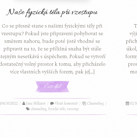
Naše fyzická těla při vzestupu
T
Co se přesně stane s našimi fyzickými těly při
výj
vzestupu? Pokud jste připraveni pohybovat se
přich
směrem nahoru, bude poté jistě vhodné se
úkol
připravit na to, že se přílišná snaha být stále
form
stejným nesetkává s úspěchem. Pokud se vytvoří
pro
dostatečný volný prostor k tomu, aby přicházelo
moc
více vlastních vyšších forem, pak je[…]
Číst dál
02/1
04/10/2022
/
Jana Hillairet
/
Vložit komentář
/
Channeling
/
channeling
,
fyzické tělo
,
vzestup